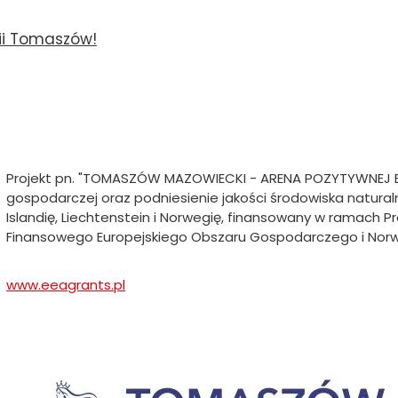
rii Tomaszów!
a
Projekt pn. "TOMASZÓW MAZOWIECKI - ARENA POZYTYWNEJ ENE
gospodarczej oraz podniesienie jakości środowiska natur
Islandię, Liechtenstein i Norwegię, finansowany w ramach
Finansowego Europejskiego Obszaru Gospodarczego i Nor
www.eeagrants.pl
Will
open
in
new
braz
tab