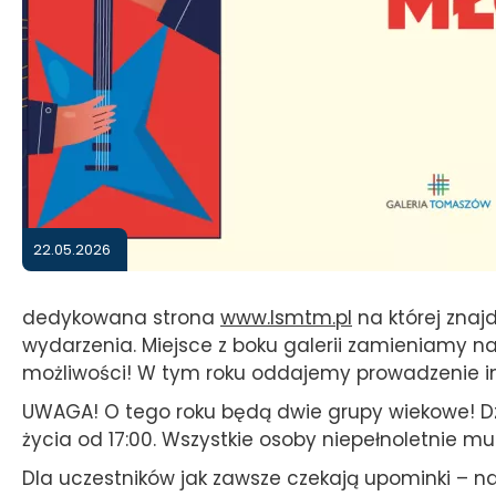
serwis
turystyczny
Tomaszowa
Mazowieckiego
i
22.05.2026
okolic
dedykowana strona
www.lsmtm.pl
na której znajd
wydarzenia. Miejsce z boku galerii zamieniamy na
możliwości! W tym roku oddajemy prowadzenie im
UWAGA! O tego roku będą dwie grupy wiekowe! Dzie
życia od 17:00. Wszystkie osoby niepełnoletnie 
Dla uczestników jak zawsze czekają upominki – 