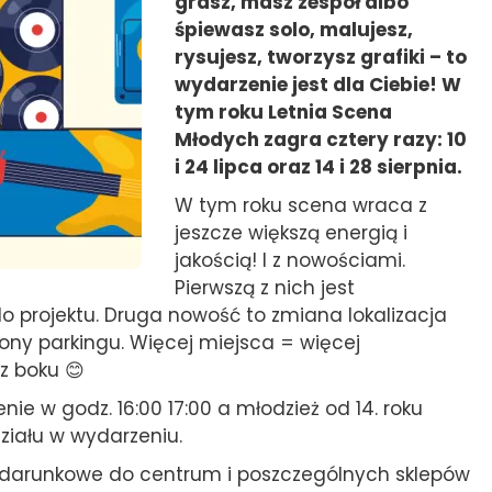
grasz, masz zespół albo
śpiewasz solo, malujesz,
rysujesz, tworzysz grafiki – to
wydarzenie jest dla Ciebie! W
tym roku Letnia Scena
Młodych zagra cztery razy: 10
i 24 lipca oraz 14 i 28 sierpnia.
W tym roku scena wraca z
jeszcze większą energią i
jakością! I z nowościami.
Pierwszą z nich jest
 do projektu. Druga nowość to zmiana lokalizacja
rony parkingu. Więcej miejsca = więcej
z boku 😊
e w godz. 16:00 17:00 a młodzież od 14. roku
ziału w wydarzeniu.
podarunkowe do centrum i poszczególnych sklepów