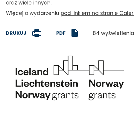
oraz wiele innych.
Więcej o wydarzeniu
pod linkiem na stronie Gale
84 wyświetleni
PDF
DRUKUJ
Will
open
in
new
tab
Obraz
O