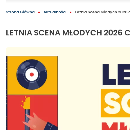
na
BLOCK
ŚCIEŻKA
Strona Główna
Aktualności
Letnia Scena Młodych 2026 cz
scenie
NAWIGACYJNA
Galerii
LETNIA SCENA MŁODYCH 2026 C
Tomaszów!
|
Kocham
Tomaszów!
-
oficjalny