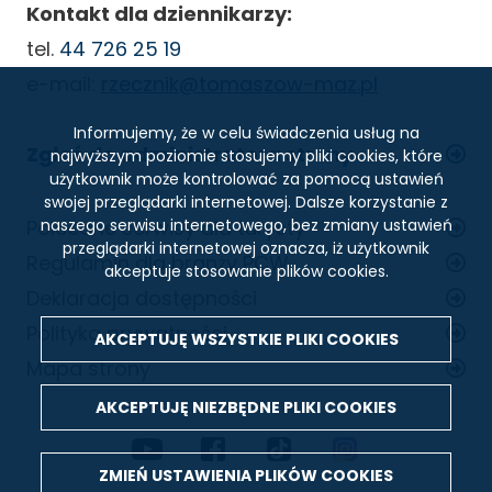
Kontakt dla dziennikarzy:
tel.
44 726 25 19
e-mail:
rzecznik@tomaszow-maz.pl
Informujemy, że w celu świadczenia usług na
Zgłoś do administratora strony
najwyższym poziomie stosujemy pliki cookies, które
użytkownik może kontrolować za pomocą ustawień
swojej przeglądarki internetowej. Dalsze korzystanie z
STOPKA
Polecane serwisy dla turysty
naszego serwisu internetowego, bez zmiany ustawień
przeglądarki internetowej oznacza, iż użytkownik
Regulamin dla branży PCW
akceptuje stosowanie plików cookies.
Deklaracja dostępności
Polityka prywatności
AKCEPTUJĘ WSZYSTKIE PLIKI
COOKIES
Mapa strony
AKCEPTUJĘ NIEZBĘDNE PLIKI
COOKIES
MEDIA
ZMIEŃ USTAWIENIA PLIKÓW
COOKIES
SPOŁECZNOŚCIOWE