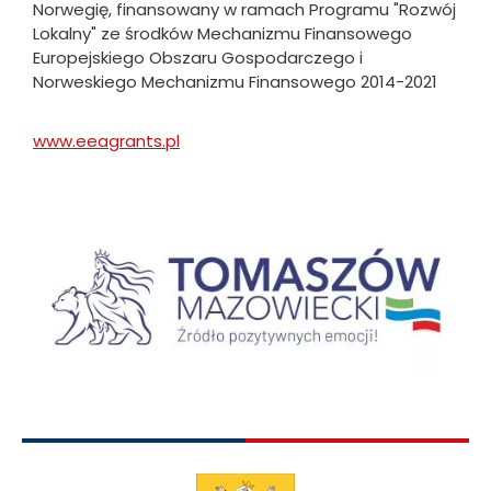
Norwegię, finansowany w ramach Programu "Rozwój
Lokalny" ze środków Mechanizmu Finansowego
Europejskiego Obszaru Gospodarczego i
Norweskiego Mechanizmu Finansowego 2014-2021
www.eeagrants.pl
Will
open
in
new
Obraz
tab