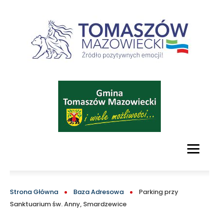
Tomaszów!
-
oficjalny
serwis
Obraz
turystyczny
Tomaszowa
Mazowieckiego
MAIN
MENU
i
BLOCK
ŚCIEŻKA
Strona Główna
Baza Adresowa
Parking przy
okolic
Sanktuarium św. Anny, Smardzewice
NAWIGACYJNA