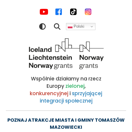
MEDIA
Parking
Przejdź
Przejdź
Przejdź
Przejdź
do
do
do
do
SPOŁECZNOŚCIOWE
przy
nawigacji
treści
wyszukiwarki
stopki
Polski
Sanktuarium
Obraz
św.
Anny,
Wspólnie działamy na rzecz
Smardzewice
Europy
zielonej
,
konkurencyjnej
i
sprzyjającej
integracji społecznej
|
Kocham
POZNAJ ATRAKCJE MIASTA I GMINY TOMASZÓW
MAZOWIECKI