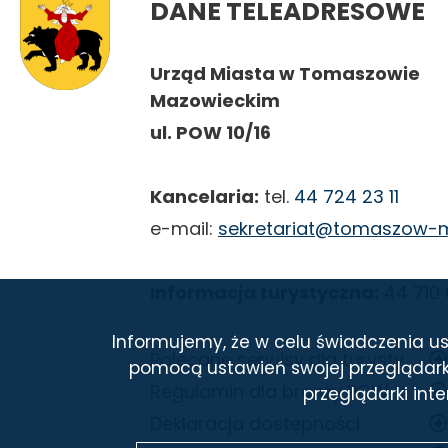
DANE TELEADRESOWE
Urząd Miasta w Tomaszowie
Mazowieckim
ul. POW 10/16
Kancelaria:
tel.
44 724 23 11
e-mail:
sekretariat@tomaszow-m
Informacja turystyczna:
44 710
Informujemy, że w celu świadczenia us
Polecane serwisy dla turysty
STOPKA
pomocą ustawień swojej przeglądarki
Regulamin dla branży PCW
przeglądarki int
Deklaracja dostępności