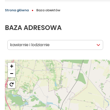
turystyczny
BLOCK
ŚCIEŻKA
Strona główna
Baza obiektów
Tomaszowa
NAWIGACYJNA
Mazowieckiego
BAZA ADRESOWA
i
kawiarnie i lodziarnie
okolic
+
−