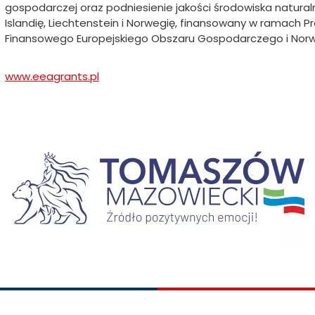
gospodarczej oraz podniesienie jakości środowiska natur
Islandię, Liechtenstein i Norwegię, finansowany w ramach
Finansowego Europejskiego Obszaru Gospodarczego i Nor
www.eeagrants.pl
Will
open
in
new
braz
tab