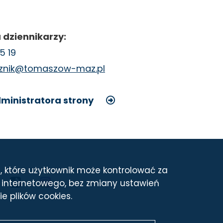
 dziennikarzy:
5 19
cznik@tomaszow-maz.pl
ministratora strony
, które użytkownik może kontrolować za
MEDIA
u internetowego, bez zmiany ustawień
e plików cookies.
SPOŁECZNOŚCIOWE