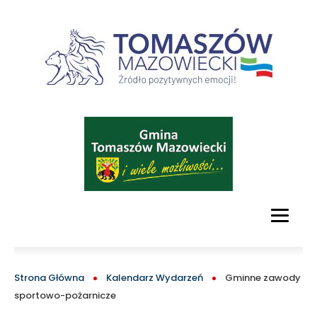
oficjalny
serwis
turystyczny
Tomaszowa
Obraz
Mazowieckiego
i
okolic
MAIN
MENU
BLOCK
ŚCIEŻKA
Strona Główna
Kalendarz Wydarzeń
Gminne zawody
sportowo-pożarnicze
NAWIGACYJNA