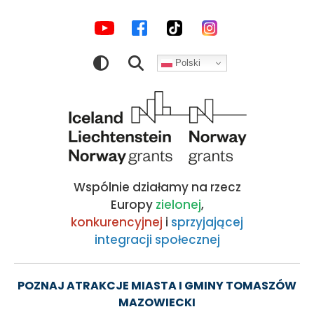
MEDIA
Gminne
Przejdź
Przejdź
Przejdź
Przejdź
do
do
do
do
SPOŁECZNOŚCIOWE
zawody
nawigacji
treści
wyszukiwarki
stopki
Polski
sportowo-
Obraz
pożarnicze
|
Wspólnie działamy na rzecz
Kocham
Europy
zielonej
,
konkurencyjnej
i
sprzyjającej
integracji społecznej
Tomaszów!
-
POZNAJ ATRAKCJE MIASTA I GMINY TOMASZÓW
MAZOWIECKI