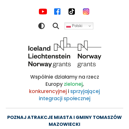
MEDIA
Letnia
Przejdź
Przejdź
Przejdź
Przejdź
do
do
do
do
SPOŁECZNOŚCIOWE
Scena
nawigacji
treści
wyszukiwarki
stopki
Polski
Młodych
Obraz
|
Kocham
Wspólnie działamy na rzecz
Tomaszów!
Europy
zielonej
,
konkurencyjnej
i
sprzyjającej
integracji społecznej
-
oficjalny
POZNAJ ATRAKCJE MIASTA I GMINY TOMASZÓW
MAZOWIECKI