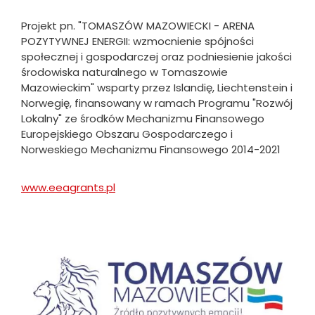
Projekt pn. "TOMASZÓW MAZOWIECKI - ARENA
POZYTYWNEJ ENERGII: wzmocnienie spójności
społecznej i gospodarczej oraz podniesienie jakości
środowiska naturalnego w Tomaszowie
Mazowieckim" wsparty przez Islandię, Liechtenstein i
Norwegię, finansowany w ramach Programu "Rozwój
Lokalny" ze środków Mechanizmu Finansowego
Europejskiego Obszaru Gospodarczego i
Norweskiego Mechanizmu Finansowego 2014-2021
www.eeagrants.pl
Will
open
in
new
Obraz
tab