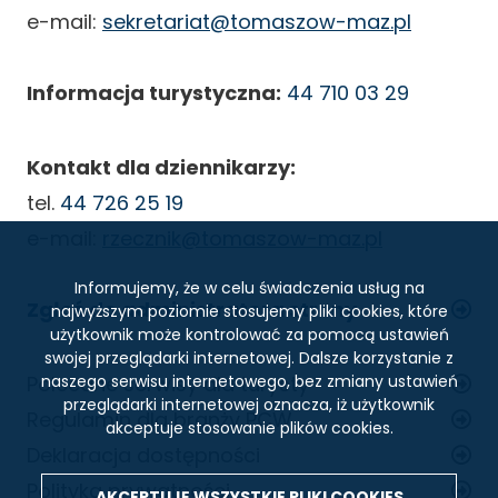
e-mail:
sekretariat@tomaszow-maz.pl
Informacja turystyczna:
44 710 03 29
Kontakt dla dziennikarzy:
tel.
44 726 25 19
e-mail:
rzecznik@tomaszow-maz.pl
Informujemy, że w celu świadczenia usług na
Zgłoś do administratora strony
najwyższym poziomie stosujemy pliki cookies, które
użytkownik może kontrolować za pomocą ustawień
swojej przeglądarki internetowej. Dalsze korzystanie z
STOPKA
Polecane serwisy dla turysty
naszego serwisu internetowego, bez zmiany ustawień
przeglądarki internetowej oznacza, iż użytkownik
Regulamin dla branży PCW
akceptuje stosowanie plików cookies.
Deklaracja dostępności
Polityka prywatności
AKCEPTUJĘ WSZYSTKIE PLIKI
COOKIES