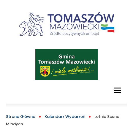
serwis
turystyczny
Tomaszowa
Mazowieckiego
Obraz
i
okolic
MAIN
MENU
BLOCK
ŚCIEŻKA
Strona Główna
Kalendarz Wydarzeń
Letnia Scena
Młodych
NAWIGACYJNA