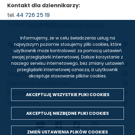
Kontakt dla dziennikarzy:
tel.
44 726 25 19
e-mail:
rzecznik@tomaszow-maz.pl
Informujemy, że w celu świadczenia usług na
Zgłoś do administratora strony
najwyższym poziomie stosujemy pliki cookies, które
użytkownik może kontrolować za pomocą ustawień
swojej przeglądarki internetowej. Dalsze korzystanie z
STOPKA
Polecane serwisy dla turysty
naszego serwisu internetowego, bez zmiany ustawień
przeglądarki internetowej oznacza, iż użytkownik
Regulamin dla branży PCW
akceptuje stosowanie plików cookies.
Deklaracja dostępności
Polityka prywatności
AKCEPTUJĘ WSZYSTKIE PLIKI
COOKIES
Mapa strony
AKCEPTUJĘ NIEZBĘDNE PLIKI
COOKIES
MEDIA
ZMIEŃ USTAWIENIA PLIKÓW
COOKIES