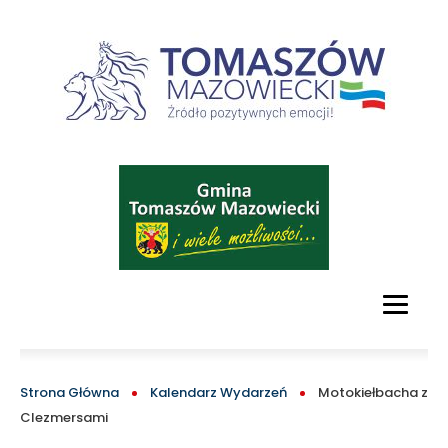
serwis
turystyczny
Tomaszowa
Mazowieckiego
Obraz
i
okolic
MAIN
MENU
BLOCK
ŚCIEŻKA
Strona Główna
Kalendarz Wydarzeń
Motokiełbacha z
Clezmersami
NAWIGACYJNA