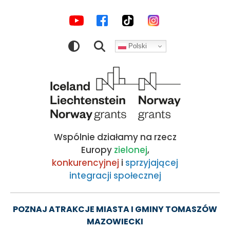
MEDIA
Motokiełbacha
Przejdź
Przejdź
Przejdź
Przejdź
do
do
do
do
SPOŁECZNOŚCIOWE
z
nawigacji
treści
wyszukiwarki
stopki
Polski
Clezmersami
Obraz
|
Kocham
Wspólnie działamy na rzecz
Tomaszów!
Europy
zielonej
,
konkurencyjnej
i
sprzyjającej
integracji społecznej
-
oficjalny
POZNAJ ATRAKCJE MIASTA I GMINY TOMASZÓW
MAZOWIECKI