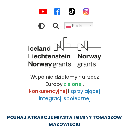
MEDIA
Wernisaż
Przejdź
Przejdź
Przejdź
Przejdź
do
do
do
do
SPOŁECZNOŚCIOWE
wystawy
nawigacji
treści
wyszukiwarki
stopki
Polski
"Między
Obraz
wiosną
a
Wspólnie działamy na rzecz
latem"
Europy
zielonej
,
konkurencyjnej
i
sprzyjającej
integracji społecznej
|
Kocham
POZNAJ ATRAKCJE MIASTA I GMINY TOMASZÓW
MAZOWIECKI