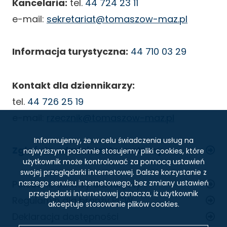
Kancelaria:
tel.
44 724 23 11
e-mail:
sekretariat@tomaszow-maz.pl
Informacja turystyczna:
44 710 03 29
Kontakt dla dziennikarzy:
tel.
44 726 25 19
e-mail:
rzecznik@tomaszow-maz.pl
Informujemy, że w celu świadczenia usług na
Zgłoś do administratora strony
najwyższym poziomie stosujemy pliki cookies, które
użytkownik może kontrolować za pomocą ustawień
swojej przeglądarki internetowej. Dalsze korzystanie z
STOPKA
Polecane serwisy dla turysty
naszego serwisu internetowego, bez zmiany ustawień
przeglądarki internetowej oznacza, iż użytkownik
Regulamin dla branży PCW
akceptuje stosowanie plików cookies.
Deklaracja dostępności