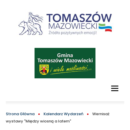
Tomaszów!
-
oficjalny
serwis
Obraz
turystyczny
Tomaszowa
Mazowieckiego
MAIN
MENU
i
BLOCK
ŚCIEŻKA
Strona Główna
Kalendarz Wydarzeń
Wernisaż
okolic
wystawy "Między wiosną a latem"
NAWIGACYJNA