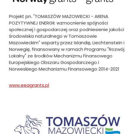
Projekt pn. "TOMASZÓW MAZOWIECKI - ARENA
POZYTYWNEJ ENERGII: wzmocnienie spójności
społecznej i gospodarczej oraz podniesienie jakości
środowiska naturalnego w Tomaszowie
Mazowieckim" wsparty przez Islandię, Liechtenstein i
Norwegię, finansowany w ramach Programu "Rozwój
Lokalny" ze środków Mechanizmu Finansowego
Europejskiego Obszaru Gospodarczego i
Norweskiego Mechanizmu Finansowego 2014-2021
www.eeagrants.pl
Will
open
in
new
Obraz
tab