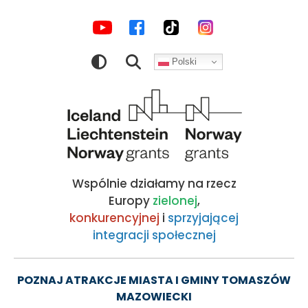
MEDIA
Wernisaż
Przejdź
Przejdź
Przejdź
Przejdź
do
do
do
do
SPOŁECZNOŚCIOWE
wystawy
nawigacji
treści
wyszukiwarki
stopki
Polski
„Polski
Obraz
Plakat
Jazzowy”.
Wspólnie działamy na rzecz
|
Europy
zielonej
,
konkurencyjnej
i
sprzyjającej
integracji społecznej
Kocham
Tomaszów!
POZNAJ ATRAKCJE MIASTA I GMINY TOMASZÓW
MAZOWIECKI