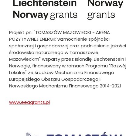
Projekt pn. "TOMASZÓW MAZOWIECKI - ARENA
POZYTYWNEJ ENERGII: wzmocnienie spójności
społecznej i gospodarczej oraz podniesienie jakości
środowiska naturalnego w Tomaszowie
Mazowieckim" wsparty przez Islandię, Liechtenstein i
Norwegię, finansowany w ramach Programu "Rozwój
Lokalny" ze środków Mechanizmu Finansowego
Europejskiego Obszaru Gospodarczego i
Norweskiego Mechanizmu Finansowego 2014-2021
www.eeagrants.pl
Will
open
in
new
Obraz
tab