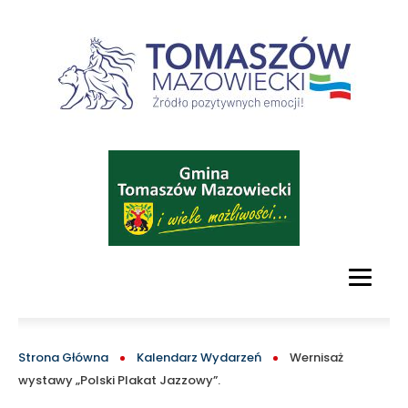
-
oficjalny
serwis
turystyczny
Obraz
Tomaszowa
Mazowieckiego
i
MAIN
MENU
okolic
BLOCK
ŚCIEŻKA
Strona Główna
Kalendarz Wydarzeń
Wernisaż
wystawy „Polski Plakat Jazzowy”.
NAWIGACYJNA