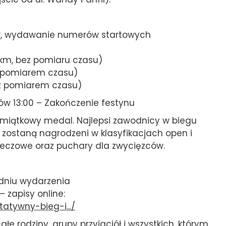
ków, wydawanie numerów startowych
5 km, bez pomiaru czasu)
 z pomiarem czasu)
(z pomiarem czasu)
ów 13:00 – Zakończenie festynu
miątkowy medal. Najlepsi zawodnicy w biegu
zostaną nagrodzeni w klasyfikacjach open i
zeczowe oraz puchary dla zwycięzców.
w dniu wydarzenia
– zapisy online:
tatywny-bieg-i.../
łe rodziny, grupy przyjaciół i wszystkich, którym