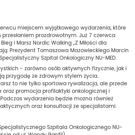
zerwcu miejscem wyjątkowego wydarzenia, które
m przesłaniem prozdrowotnym. Już 7 czerwca
ieg i Marsz Nordic Walking „Z Miłości dla
szają: Prezydent Tomaszowa Mazowieckiego Marcin
Specjalistyczny Szpital Onkologiczny NU-MED.
stkich - zarówno osób aktywnych fizycznie, jak i
oją przygodę ze zdrowym stylem życia.
arsz to nie tylko sportowa rywalizacja, ale przede
e oraz promocja profilaktyki onkologicznej i
Podczas wydarzenia będzie można również
aktycznych oraz konsultacji ze specjalistami.
g Specjalistycznego Szpitala Onkologicznego NU-
ie od ul. Wandy Panfil).