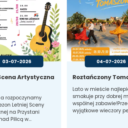
03-07-2026
04-07-2026
 Scena Artystyczna
Roztańczony Tom
Lato w mieście najlepi
smakuje przy dobrej m
pca rozpoczynamy
wspólnej zabawie!Prz
sezon Letniej Sceny
wyjątkowe wieczory p
znej na Przystani
 nad Pilicą w…