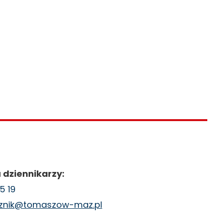
 dziennikarzy:
5 19
cznik@tomaszow-maz.pl