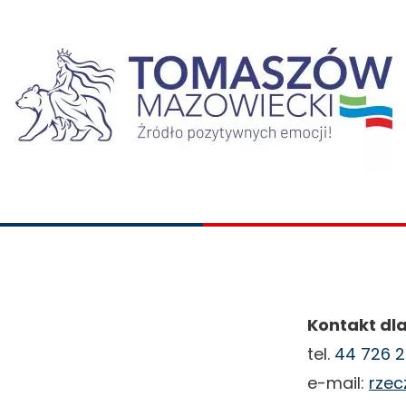
new
braz
tab
Kontakt dla
tel.
44 726 2
e-mail:
rze