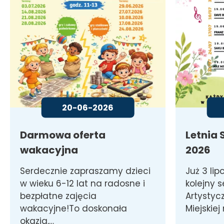
20-06-2026
Darmowa oferta
Letnia
wakacyjna
2026
Serdecznie zapraszamy dzieci
Już 3 li
w wieku 6-12 lat na radosne i
kolejny 
bezpłatne zajęcia
Artystyc
wakacyjne!To doskonała
Miejskiej
okazja,…