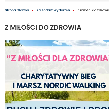
oficjalny
BLOCK
ŚCIEŻKA
Strona Główna
Kalendarz Wydarzeń
Z miłości do zdrowi
serwis
NAWIGACYJNA
turystyczny
Z MIŁOŚCI DO ZDROWIA
Tomaszowa
Mazowieckiego
i
okolic