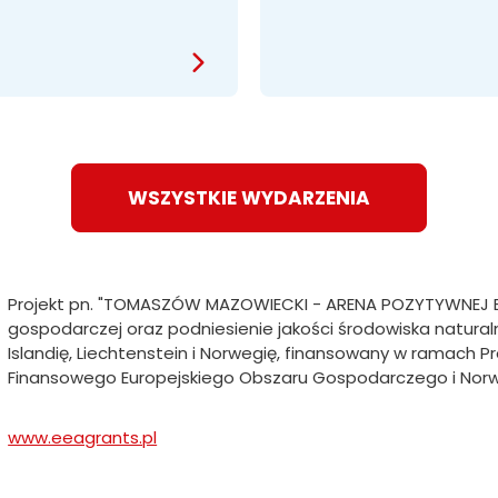
WSZYSTKIE WYDARZENIA
Projekt pn. "TOMASZÓW MAZOWIECKI - ARENA POZYTYWNEJ ENE
gospodarczej oraz podniesienie jakości środowiska natur
Islandię, Liechtenstein i Norwegię, finansowany w ramach
Finansowego Europejskiego Obszaru Gospodarczego i Nor
www.eeagrants.pl
Will
open
in