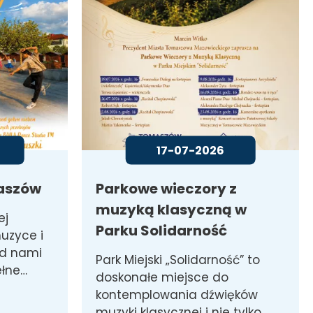
17-07-2026
aszów
Parkowe wieczory z
muzyką klasyczną w
ej
Parku Solidarność
uzyce i
ed nami
Park Miejski „Solidarność” to
ełne…
doskonałe miejsce do
kontemplowania dźwięków
muzyki klasycznej i nie tylko.