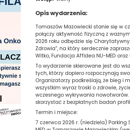
Opis wydarzenia
Tomaszów Mazowiecki stanie się w c
połączy aktywność fizyczną z ważny
2026 roku odbędzie się Charytatywny B
Zdrowia”, na który serdecznie zapra
Witko, Fundacja Affidea NU-MED oraz 
To wydarzenie skierowane jest do wszy
tych, którzy dopiero rozpoczynają sw
Organizatorzy podkreślają, że bieg i m
wszystkim wyraz troski o zdrowie, życi
wczesnego wykrywania nowotworów. 
skorzystać z bezpłatnych badań profil
Termin i miejsce:
7 czerwca 2026 r. (niedziela) Parkin
MED w Tomaszowie Mazowieckim (wejśc