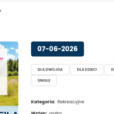
a
07-06-2026
DLA DWOJGA
DLA DZIECI
D
SINGLE
Kategoria
Rekreacyjne
Wstęp
wolny