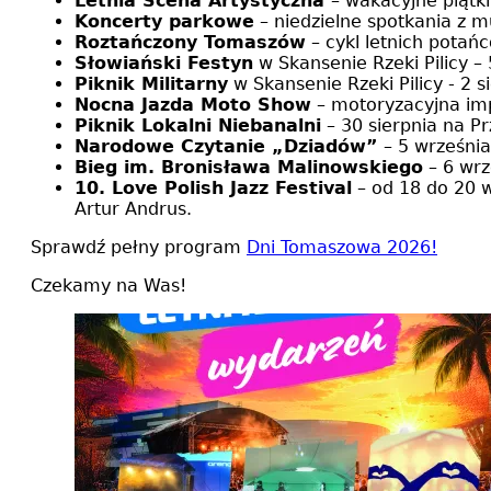
Letnia Scena Artystyczna
– wakacyjne piątk
Koncerty parkowe
– niedzielne spotkania z m
Roztańczony Tomaszów
– cykl letnich potań
Słowiański Festyn
w Skansenie Rzeki Pilicy – 5
Piknik Militarny
w Skansenie Rzeki Pilicy - 2 s
Nocna Jazda Moto Show
– motoryzacyjna imp
Piknik Lokalni Niebanalni
– 30 sierpnia na Prz
Narodowe Czytanie „Dziadów”
– 5 września
Bieg im. Bronisława Malinowskiego
– 6 wrz
10. Love Polish Jazz Festival
– od 18 do 20 w
Artur Andrus.
Sprawdź pełny program
Dni Tomaszowa 2026!
Czekamy na Was!