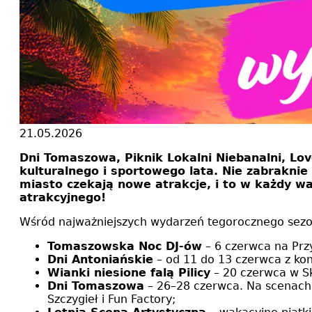
21.05.2026
Dni Tomaszowa, Piknik Lokalni Niebanalni, Lov
kulturalnego i sportowego lata. Nie zabraknie
miasto czekają nowe atrakcje, i to w każdy wa
atrakcyjnego!
Wśród najważniejszych wydarzeń tegorocznego sezonu
Tomaszowska Noc DJ-ów
– 6 czerwca na Przy
Dni Antoniańskie
– od 11 do 13 czerwca z ko
Wianki niesione falą Pilicy
– 20 czerwca w Sk
Dni Tomaszowa
– 26–28 czerwca. Na scenach 
Szczygieł i Fun Factory;