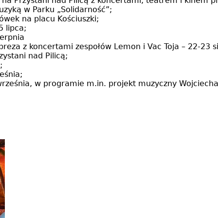
i na Przystani nad Pilicą z koncertami, teatrem i kinem 
uzyką w Parku „Solidarność”;
cówek na placu Kościuszki;
 lipca;
ierpnia
reza z koncertami zespołów Lemon i Vac Toja – 22-23 si
ystani nad Pilicą;
;
eśnia;
rześnia, w programie m.in. projekt muzyczny Wojciecha 