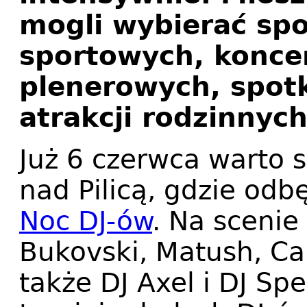
mogli wybierać sp
sportowych, konce
plenerowych, spotk
atrakcji rodzinnyc
Już 6 czerwca warto 
nad Pilicą, gdzie odb
Noc DJ-ów
. Na scenie
Bukovski, Matush, Car
także DJ Axel i DJ S