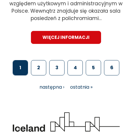
względem użytkowym i administracyjnym w
Polsce. Wewnątrz znajduje się okazała sala
posiedzeń z polichromiami…
WIĘCEJ INFORMACJI
1
2
3
4
5
6
Stronicowanie
Bieżąca
Page
Page
Page
Page
Page
strona
następna ›
ostatnia »
następna
ostatnia
strona
strona
Obraz