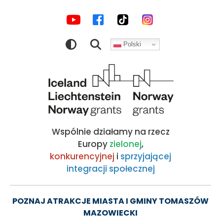
MEDIA
Atrakcje
Przejdź
Przejdź
Przejdź
Przejdź
do
do
do
do
SPOŁECZNOŚCIOWE
turystyczne
nawigacji
treści
wyszukiwarki
stopki
Polski
|
Obraz
Kocham
Tomaszów!
Wspólnie działamy na rzecz
-
Europy
zielonej
,
konkurencyjnej
i
sprzyjającej
integracji społecznej
oficjalny
serwis
POZNAJ ATRAKCJE MIASTA I GMINY TOMASZÓW
MAZOWIECKI