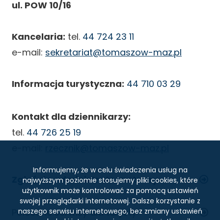
ul. POW 10/16
Kancelaria:
tel.
44 724 23 11
e-mail:
sekretariat@tomaszow-maz.pl
Informacja turystyczna:
44 710 03 29
Kontakt dla dziennikarzy:
tel.
44 726 25 19
e-mail:
rzecznik@tomaszow-maz.pl
Informujemy, że w celu świadczenia usług na
Zgłoś do administratora strony
najwyższym poziomie stosujemy pliki cookies, które
użytkownik może kontrolować za pomocą ustawień
swojej przeglądarki internetowej. Dalsze korzystanie z
STOPKA
Polecane serwisy dla turysty
naszego serwisu internetowego, bez zmiany ustawień