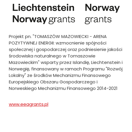
Projekt pn. "TOMASZÓW MAZOWIECKI - ARENA
POZYTYWNEJ ENERGII: wzmocnienie spójności
społecznej i gospodarczej oraz podniesienie jakości
środowiska naturalnego w Tomaszowie
Mazowieckim" wsparty przez Islandię, Liechtenstein i
Norwegię, finansowany w ramach Programu "Rozwój
Lokalny" ze środków Mechanizmu Finansowego
Europejskiego Obszaru Gospodarczego i
Norweskiego Mechanizmu Finansowego 2014-2021
www.eeagrants.pl
Will
open
in
new
Obraz
tab