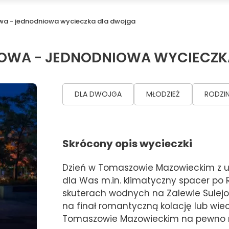
wa - jednodniowa wycieczka dla dwojga
ZOWA - JEDNODNIOWA WYCIECZ
DLA DWOJGA
MŁODZIEŻ
RODZIN
Skrócony opis wycieczki
Dzień w Tomaszowie Mazowieckim z u
dla Was m.in. klimatyczny spacer po 
skuterach wodnych na Zalewie Sulejo
na finał romantyczną kolację lub wi
Tomaszowie Mazowieckim na pewno n