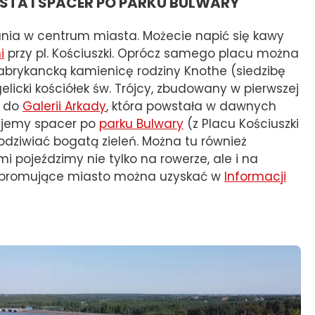
STA I SPACER PO PARKU BULWARY
nia w centrum miasta. Możecie napić się kawy
i
przy pl. Kościuszki. Oprócz samego placu można
abrykancką kamienicę rodziny Knothe (siedzibę
elicki kościółek św. Trójcy, zbudowany w pierwszej
ć do
Galerii Arkady
, która powstała w dawnych
nujemy spacer po
parku Bulwary
(z Placu Kościuszki
dziwiać bogatą zieleń. Można tu również
i pojeździmy nie tylko na rowerze, ale i na
ły promujące miasto można uzyskać w
Informacji