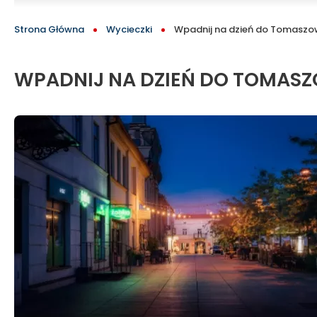
dla
BLOCK
ŚCIEŻKA
Strona Główna
Wycieczki
Wpadnij na dzień do Tomaszo
dwojga
NAWIGACYJNA
|
WPADNIJ NA DZIEŃ DO TOMAS
Kocham
Tomaszów!
-
oficjalny
serwis
turystyczny