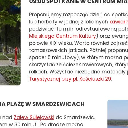
09:00 SPOTKANIE W CENTRUM MIA
Proponujemy rozpocząć dzień od spotka
lub herbaty w jednej z lokalnych
kawiarn
podziwiać tu m.in. odrestaurowaną pof
Miejskiego Centrum Kultury
) oraz ewang
połowie XIX wieku. Warto również zajrze
tomaszowskich jatkach. Później propo
spacer 5 minutowy), w którym można po
skorzystać ze ścieżek rowerowych, którym
rolkach. Wszystkie niezbędne materia
Turystycznej przy pl. Kościuszki 29
.
 NA PLAŻĘ W SMARDZEWICACH
a nad
Zalew Sulejowski
do Smardzewic.
em w 30 minut. Po drodze można