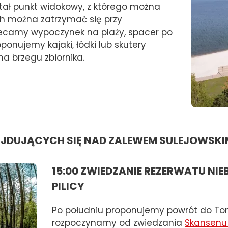
stał punkt widokowy, z którego można
h można zatrzymać się przy
lecamy wypoczynek na plaży, spacer po
ujemy kajaki, łódki lub skutery
a brzegu zbiornika.
NAJDUJĄCYCH SIĘ NAD ZALEWEM SULEJOWSK
15:00 ZWIEDZANIE REZERWATU NIE
PILICY
Po południu proponujemy powrót do To
rozpoczynamy od zwiedzania
Skansenu R