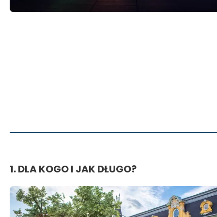
Tomaszowa
Mazowieckiego
i
okolic
1. DLA KOGO I JAK DŁUGO?