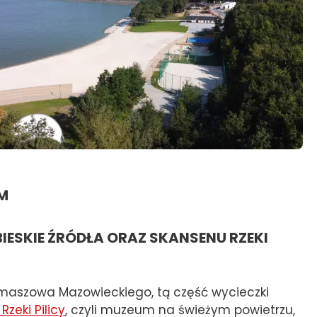
IM
BIESKIE ŹRÓDŁA ORAZ SKANSENU RZEKI
maszowa Mazowieckiego, tą część wycieczki
zeki Pilicy
, czyli muzeum na świeżym powietrzu,