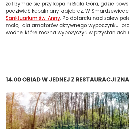
zatrzymać się przy kopalni Biała Góra, gdzie pow
podziwiać kopalniany krajobraz. W Smardzewicac
Sanktuarium św. Anny
. Po dotarciu nad zalew po
molo, dla amatorów aktywnego wypoczynku propon
wodne, które można wypożyczyć w przystaniach n
14.00 OBIAD W JEDNEJ Z RESTAURACJI Z