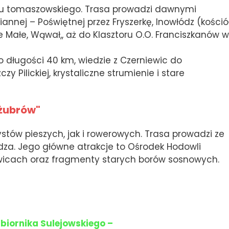
atu tomaszowskiego. Trasa prowadzi dawnymi
nnej – Poświętnej przez Fryszerkę, Inowłódz (kośció
ce Małe, Wąwał,, aż do Klasztoru O.O. Franciszkanów w
 o długości 40 km, wiedzie z Czerniewic do
 Pilickiej, krystaliczne strumienie i stare
 żubrów"
ystów pieszych, jak i rowerowych. Trasa prowadzi ze
dza. Jego główne atrakcje to Ośrodek Hodowli
ewicach oraz fragmenty starych borów sosnowych.
biornika Sulejowskiego –