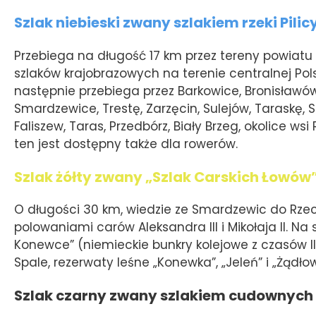
Szlak niebieski zwany szlakiem rzeki Pilic
Przebiega na długość 17 km przez tereny powiatu 
szlaków krajobrazowych na terenie centralnej Pols
następnie przebiega przez Barkowice, Bronisławów, 
Smardzewice, Trestę, Zarzęcin, Sulejów, Taraskę, 
Faliszew, Taras, Przedbórz, Biały Brzeg, okolice ws
ten jest dostępny także dla rowerów.
Szlak żółty zwany „Szlak Carskich Łowów
O długości 30 km, wiedzie ze Smardzewic do Rzec
polowaniami carów Aleksandra III i Mikołaja II. Na
Konewce” (niemieckie bunkry kolejowe z czasów I
Spale, rezerwaty leśne „Konewka”, „Jeleń” i „Żądło
Szlak czarny zwany szlakiem cudownych 