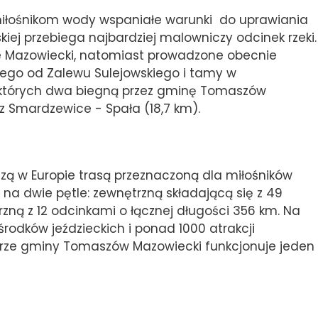
 miłośnikom wody wspaniałe warunki do uprawiania
kiej przebiega najbardziej malowniczy odcinek rzeki.
e Mazowiecki, natomiast prowadzone obecnie
nego od Zalewu Sulejowskiego i tamy w
, z których dwa biegną przez gminę Tomaszów
z Smardzewice - Spała (18,7 km).
ższą w Europie trasą przeznaczoną dla miłośników
ny na dwie pętle: zewnętrzną składającą się z 49
zną z 12 odcinkami o łącznej długości 356 km. Na
środków jeździeckich i ponad 1000 atrakcji
zarze gminy Tomaszów Mazowiecki funkcjonuje jeden