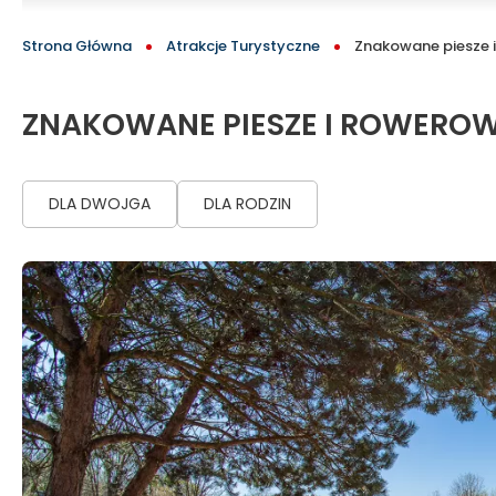
Tomaszów!
BLOCK
ŚCIEŻKA
Strona Główna
Atrakcje Turystyczne
Znakowane piesze i
-
NAWIGACYJNA
oficjalny
ZNAKOWANE PIESZE I ROWEROW
serwis
DLA DWOJGA
DLA RODZIN
turystyczny
Tomaszowa
Mazowieckiego
i
okolic