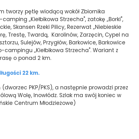
km tworzy pętlę wiodącą wokół Zbiornika
camping „Kiełbikowa Strzecha", zatokę „Borki",
e, Skansen Rzeki Pilicy, Rezerwat „Niebieskie
rę, Trestę, Twardą, Karolinów, Zarzęcin, Cypel na
torzu, Sulejów, Przygłów, Barkowice, Barkowice
o-campingu „Kiełbikowa Strzecha". Wariant z
trasę o ponad 2 km.
długości 22 km.
(dworzec PKP/PKS), a następnie prowadzi przez
, Królową Wolę, Inowłódz. Szlak ma swój koniec w
ańskie Centrum Młodzieżowe)