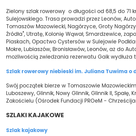
Zielony szlak rowerowy o długości od 68,5 do 71 
Sulejowskiego. Trasa prowadzi przez Leonów, Auto-
Tomaszów Mazowiecki, Nagórzyce, Groty Nagórzycki
Źródła", Utratę, Kolonię Wąwał, Smardzewice, zapo
Piaskach, Opactwo Cystersów w Sulejowie Podklasz
Mokre, Lubiaszów, Bronisławów, Leonów, aż do Aut
możliwością zwiedzania rezerwatu Gaik wydłuża 
Szlak rowerowy niebieski im. Juliana Tuwima o 
Swój początek bierze w Tomaszowie Mazowieckim 
Luboszewy, Glinnik, Nowy Glinnik, Glinnik II, Spałę
Zakościelu (Ośrodek Fundacji PROeM - Chrześcij
SZLAKI KAJAKOWE
Szlak kajakowy