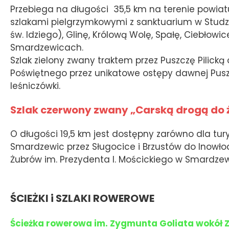
Przebiega na długości 35,5 km na terenie powi
szlakami pielgrzymkowymi z sanktuarium w Studzia
św. Idziego), Glinę, Królową Wolę, Spałę, Ciebłowi
Smardzewicach.
Szlak zielony zwany traktem przez Puszczę Pilicką
Poświętnego przez unikatowe ostępy dawnej Puszczy
leśniczówki.
Szlak czerwony zwany „Carską drogą do
O długości 19,5 km jest dostępny zarówno dla tur
Smardzewic przez Sługocice i Brzustów do Inowło
Żubrów im. Prezydenta I. Mościckiego w Smardz
ŚCIEŻKI i SZLAKI ROWEROWE
Ścieżka rowerowa im. Zygmunta Goliata wokół Z