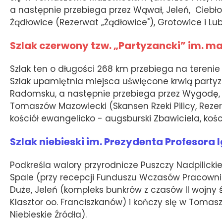
a następnie przebiega przez Wąwał, Jeleń, Ciebłow
Żądłowice (Rezerwat „Żądłowice"), Grotowice i Lu
Szlak czerwony tzw. „Partyzancki” im. m
Szlak ten o długości 268 km przebiega na tereni
Szlak upamiętnia miejsca uświęcone krwią partyza
Radomsku, a następnie przebiega przez Wygodę, W
Tomaszów Mazowiecki (Skansen Rzeki Pilicy, Rezer
kościół ewangelicko - augsburski Zbawiciela, kości
Szlak niebieski im. Prezydenta Profesora
Podkreśla walory przyrodnicze Puszczy Nadpilickie
Spale (przy recepcji Funduszu Wczasów Pracownic
Duże, Jeleń (kompleks bunkrów z czasów II wojny
Klasztor oo. Franciszkanów) i kończy się w Tomas
Niebieskie Źródła).