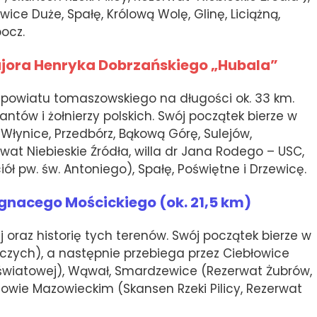
ice Duże, Spałę, Królową Wolę, Glinę, Liciążną,
bocz.
ajora Henryka Dobrzańskiego „Hubala”
e powiatu tomaszowskiego na długości ok. 33 km.
ntów i żołnierzy polskich. Swój początek bierze w
łynice, Przedbórz, Bąkową Górę, Sulejów,
wat Niebieskie Źródła, willa dr Jana Rodego – USC,
ół pw. św. Antoniego), Spałę, Poświętne i Drzewicę.
 Ignacego Mościckiego (ok. 21,5 km)
j oraz historię tych terenów. Swój początek bierze w
zych), a następnie przebiega przez Ciebłowice
 światowej), Wąwał, Smardzewice (Rezerwat Żubrów,
zowie Mazowieckim (Skansen Rzeki Pilicy, Rezerwat